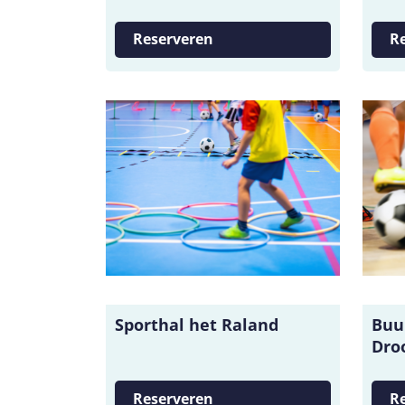
Reserveren
R
Sporthal het Raland
Buu
Dro
Reserveren
R