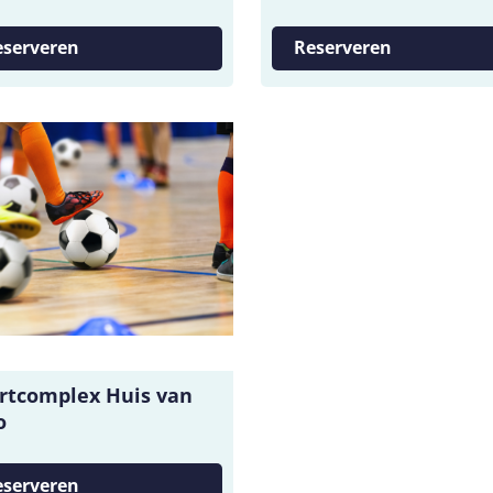
eserveren
Reserveren
rtcomplex Huis van
o
eserveren