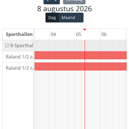
8 augustus 2026
Dag
Maand
02
Sporthallen
03
04
05
06
8-Sporthal het Raland
Raland 1/2 zaal
Raland 1/2 zaal